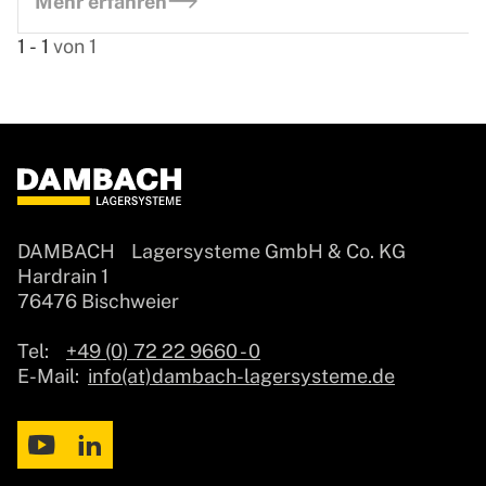
Mehr erfahren
1
-
1
von
1
DAMBACH Lagersysteme GmbH & Co. KG
Hardrain 1
76476 Bischweier
Tel:
+49 (0) 72 22 9660 - 0
E-Mail:
info(at)dambach-lagersysteme.de