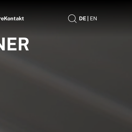
re
Kontakt
DE |
EN
NER